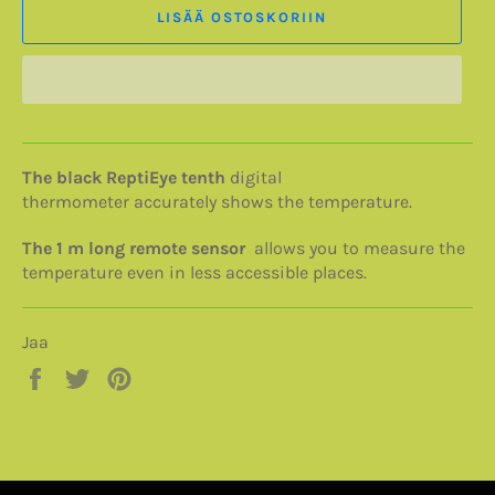
LISÄÄ OSTOSKORIIN
The black ReptiEye tenth
digital
thermometer
accurately shows the temperature.
The 1 m long remote sensor
allows you to measure the
temperature even in less accessible places.
Jaa
Jaa
Twiittaa
Pinnaa
Facebookissa
Twitterissä
Pinterestissä