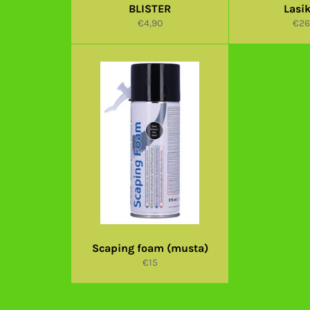
BLISTER
Lasi
Normaalihinta
Nor
€4,90
€26
Scaping foam (musta)
Normaalihinta
€15