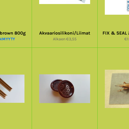
 brown 800g
Akvaariosilikoni/Liimat
FIX & SEAL
No
NMYYTY
Alkaen €3,55
€1