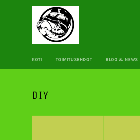
Ohita
ja
siirry
sisältöön
KOTI
TOIMITUSEHDOT
BLOG & NEWS
DIY