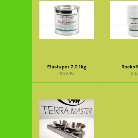
Elastupor 2.0 1kg
Rockof
Normaalihinta
Nor
€30,40
€12