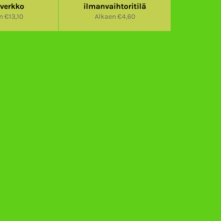
sverkko
ilmanvaihtoritilä
n €13,10
Alkaen €4,60