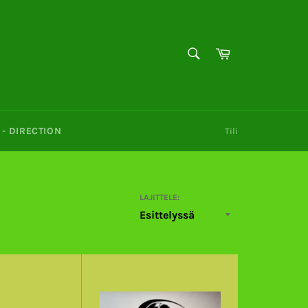
HAE
Ostoskori
Hae
- DIRECTION
Tili
LAJITTELE: