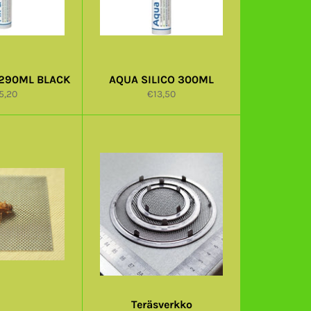
 290ML BLACK
AQUA SILICO 300ML
rmaalihinta
Normaalihinta
5,20
€13,50
Teräsverkko