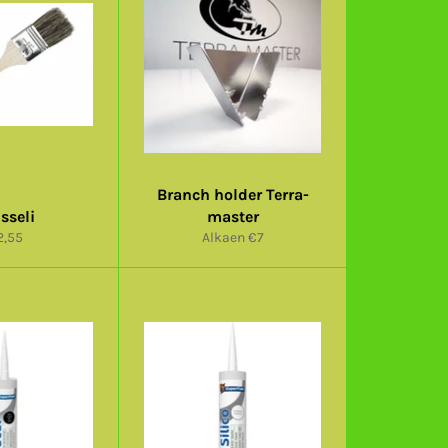
Branch holder Terra-
sseli
master
rmaalihinta
2,55
Alkaen €7