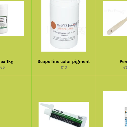
lex 1kg
Scape line color pigment
Pen
maalihinta
Normaalihinta
No
,65
€10
€