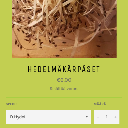
HEDELMÄKÄRPÄSET
Normaalihinta
€6,00
Sisältää veron.
SPECIE
MÄÄRÄ
−
+