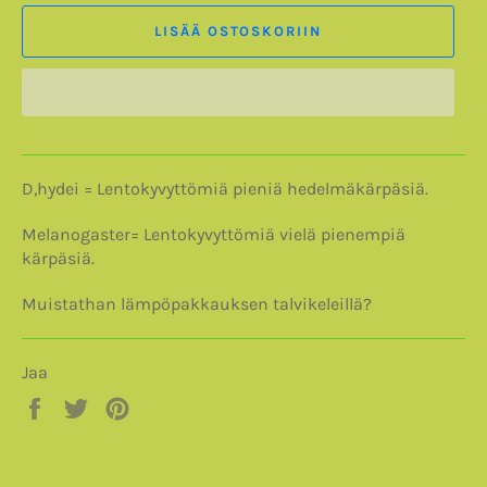
LISÄÄ OSTOSKORIIN
D,hydei = Lentokyvyttömiä pieniä hedelmäkärpäsiä.
Melanogaster= Lentokyvyttömiä vielä pienempiä
kärpäsiä.
Muistathan lämpöpakkauksen talvikeleillä?
Jaa
Jaa
Twiittaa
Pinnaa
Facebookissa
Twitterissä
Pinterestissä