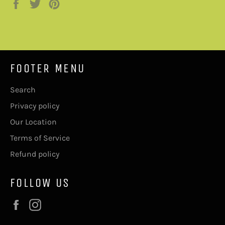
Jaa
Twiittaa
Pinnaa
Facebookissa
Twitterissä
Pinterestissä
FOOTER MENU
Search
Privacy policy
Our Location
Terms of Service
Refund policy
FOLLOW US
Facebook
Instagram