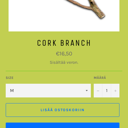
CORK BRANCH
Normaalihinta
€16,50
Sisältää veron.
SIZE
MÄÄRÄ
−
+
LISÄÄ OSTOSKORIIN