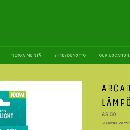
TIETOA MEISTÄ
YHTEYDENOTTO
OUR LOCATION 
ARCAD
LÄMP
Normaalihin
€8,50
Sisältää veron