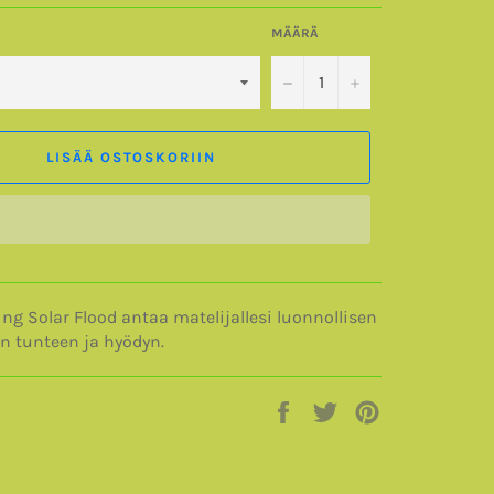
MÄÄRÄ
−
+
LISÄÄ OSTOSKORIIN
ng Solar Flood antaa matelijallesi luonnollisen
n tunteen ja hyödyn.
Jaa
Twiittaa
Pinnaa
Facebookissa
Twitterissä
Pinterestissä