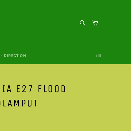
HAE
Ostoskori
Hae
- DIRECTION
Tili
IA E27 FLOOD
ÖLAMPUT
ta
.